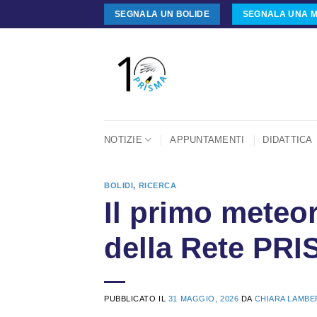
Salta
SEGNALA UN BOLIDE
SEGNALA UNA M
ai
contenuti
NOTIZIE
APPUNTAMENTI
DIDATTICA
BOLIDI
,
RICERCA
Il primo meteo
della Rete PR
PUBBLICATO IL
31 MAGGIO, 2026
DA
CHIARA LAMBE