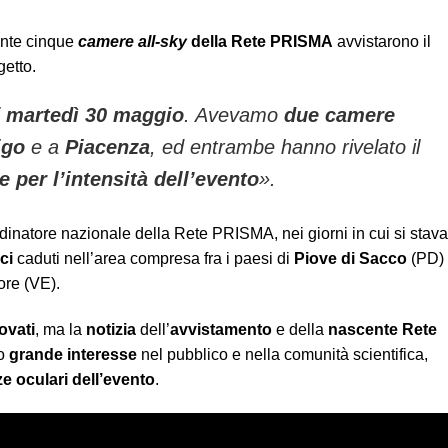
ente cinque
camere all-sky
della Rete PRISMA
avvistarono il
getto.
i
martedì 30 maggio
. Avevamo
due camere
igo
e a
Piacenza
, ed entrambe hanno rivelato il
 per l’intensità dell’evento
».
rdinatore nazionale della Rete PRISMA, nei giorni in cui si stav
ci
caduti nell’area compresa fra i paesi di
Piove di Sacco
(PD)
re (VE).
rovati
, ma la
notizia
dell’
avvistamento
e della
nascente Rete
do
grande interesse
nel pubblico e nella comunità scientifica,
 oculari dell’evento
.