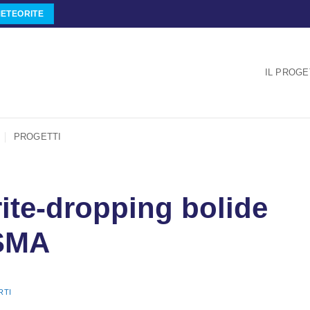
ETEORITE
IL PROG
PROGETTI
rite-dropping bolide
ISMA
RTI