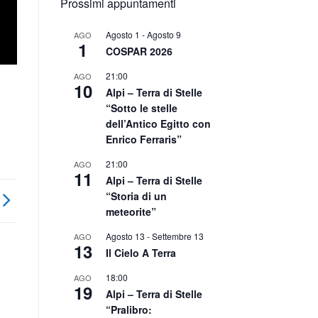
Prossimi appuntamenti
Agosto 1
-
Agosto 9
AGO
1
COSPAR 2026
21:00
AGO
10
Alpi – Terra di Stelle
“Sotto le stelle
dell’Antico Egitto con
Enrico Ferraris”
21:00
AGO
11
Alpi – Terra di Stelle
“Storia di un
meteorite”
Agosto 13
-
Settembre 13
AGO
13
Il Cielo A Terra
18:00
AGO
19
Alpi – Terra di Stelle
“Pralibro: