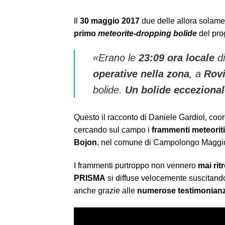
Il
30 maggio 2017
due delle allora solam
primo
meteorite-dropping bolide
del pro
«Erano le
23:09 ora locale
d
operative nella zona
, a
Rov
bolide.
Un bolide eccezionale
Questo il racconto di Daniele Gardiol, coo
cercando sul campo i
frammenti meteoriti
Bojon
, nel comune di Campolongo Maggio
I frammenti purtroppo non vennero
mai rit
PRISMA
si diffuse velocemente suscitan
anche grazie alle
numerose testimonianze