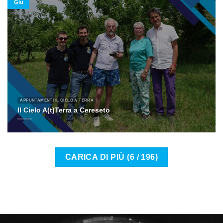
Giu
APPUNTAMENTI IL CIELO A TERRA
Il Cielo A(t)Terra a Cereseto
CARICA DI PIÙ
(
6
/ 196)