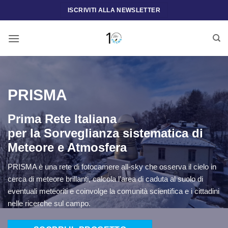
Salta
ISCRIVITI ALLA NEWSLETTER
ai
contenuti
PRISMA
Prima Rete Italiana
per la Sorveglianza sistematica di
Meteore e Atmosfera
PRISMA è una rete di fotocamere all-sky che osserva il cielo in
cerca di meteore brillanti, calcola l’area di caduta al suolo di
eventuali meteoriti e coinvolge la comunità scientifica e i cittadini
nelle ricerche sul campo.