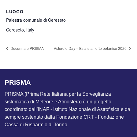
LUOGO
Palestra comunale di Cereseto
Cereseto
,
Italy
Decennale PRISMA
Asteroid Day – Estate all’orto botanico 2026
PRISMA
PRISMA (Prima Rete Italiana per la Sorveglianza
sistematica di Meteore e Atmosfera) è un progetto
coordinato dall’INAF - Istituto Nazionale di Astrofisica e da
sempre sostenuto dalla Fondazione CRT - Fondazione
Cassa di Risparmio di Torino.